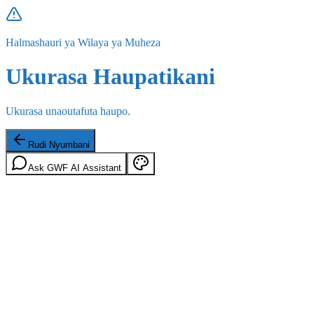
Halmashauri ya Wilaya ya Muheza
Ukurasa Haupatikani
Ukurasa unaoutafuta haupo.
Rudi Nyumbani
Ask GWF AI Assistant