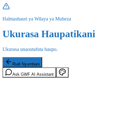
Halmashauri ya Wilaya ya Muheza
Ukurasa Haupatikani
Ukurasa unaoutafuta haupo.
Rudi Nyumbani
Ask GWF AI Assistant