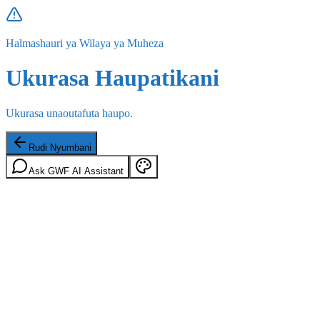
Halmashauri ya Wilaya ya Muheza
Ukurasa Haupatikani
Ukurasa unaoutafuta haupo.
Rudi Nyumbani
Ask GWF AI Assistant